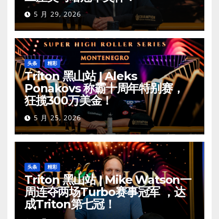
5 月 29, 2026
头条
精彩
Triton 黑山站 | Aleks
Ponakovs 称霸十周年特别赛，
狂揽300万美金！
5 月 25, 2026
头条
精彩
Triton 黑山站 | Mike Watson一
周连夺两场Turbo赛事冠军 ，达
成Triton第七冠！