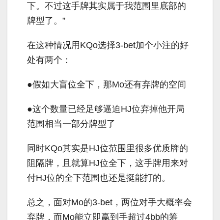
下。不过这手牌其实属于我范围里底部的
牌型了。”
在这种情况用
KQo
选择
3-bet
加个小注的好
处有两个：
●假如大盲位全下，那
Mo
还有弃牌的空间
●这个数量已经足够逼迫
HJ
位弃掉他开局
范围相当一部分牌型了
同时
KQo
其实是
HJ
位范围里很多优质牌的
阻隔牌，且就算
HJ
位全下，这手牌用来对
付
HJ
位的全下范围也还是挺能打的。
总之，面对
Mo
的
3-bet
，两位对手大概率会
弃牌，而
Mo
能立即赢到手超过
4bb
的筹