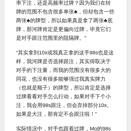
率下注，还是高频率过牌？因为我们在转
牌的范围不包含很多单张♣，但却包含一些
两张♣的牌型，所以如果真是拿了两张♣底
牌，那河牌肯定是更偏向过牌，毕竟它们
是对手跟注范围里的阻隔牌。”
“其实拿到
10x
或我真正拿的这手
98s
也是这
样，我河牌是否选择跟注，其实得取决于
对手的下注量，而我的范围没有很多大的
同花，也没有很多能够强过我真实牌力
（也就是顺子）的牌型，所以肯定是选择
过牌看看对手怎么行动，如果对手下个小
注，我会用
98s
跟注，但会弃掉部分
10x
。
如果是大注，那肯定不会跟注啦！”
实际情况中，对手也跟着过牌，
Mo
的
98s