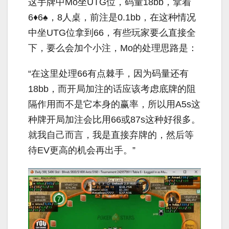
这手牌中
Mo
坐
UTG
位，码量
18bb
，拿着
6
♦
6
♠，
8
人桌，前注是
0.1bb
，在这种情况
中坐
UTG
位拿到
66
，有些玩家要么直接全
下，要么会加个小注，
Mo
的处理思路是：
“在这里处理
66
有点棘手，因为码量还有
18bb
，而开局加注的话应该考虑底牌的阻
隔作用而不是它本身的赢率，所以用
A5s
这
种牌开局加注会比用
66
或
87s
这种好很多。
就我自己而言，我是直接弃牌的，然后等
待
EV
更高的机会再出手。”