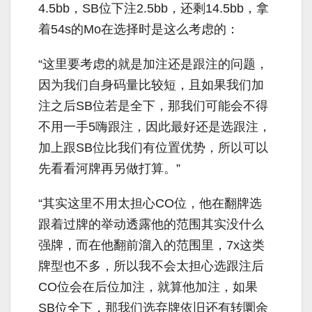
4.5bb
，
SB
位下注
2.5bb
，还剩
14.5bb
，拿
着
54s
的
Mo
在选择时是这么考虑的：
“这里要考虑的就是加注还是跟注的问题，
因为我们自身码量比较短，且如果我们加
注之后
SB
位若是全下，那我们可能会不得
不用一手
5
嗨跟注，因此最好还是选跟注，
加上跟
SB
位比我们有位置优势，所以可以
先看看河牌再另做打算。”
“其实这里不用太担心
CO
位，他在翻牌选
跟着过牌的举动透露他的范围其实没什么
强牌，而在他翻前溜入的范围里，
7x
这类
牌型也不多，所以我不会太担心选跟注后
CO
位会在后位加注，就算他加注，如果
SB
位全下，那我们选弃牌依旧还有转圜余