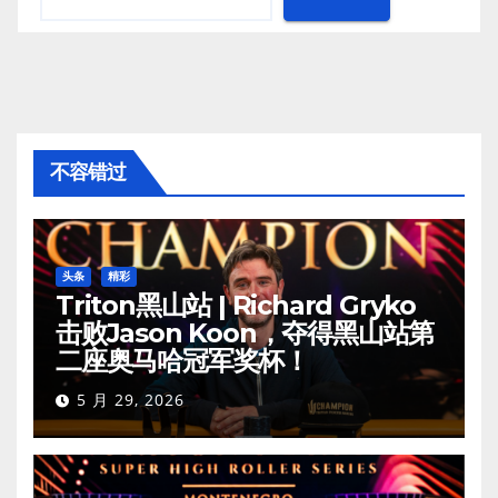
不容错过
头条
精彩
Triton黑山站 | Richard Gryko
击败Jason Koon，夺得黑山站第
二座奥马哈冠军奖杯！
5 月 29, 2026