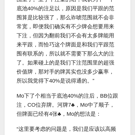
底池
40%
的注足以，原因是我们平跟的范
围算是比较强了，那么诈唬范围就不会非
常宽，即便我们确实有不少牌会想要用来
下注，但因为翻前我们不会有太多牌能用
来平跟，而恰巧这个牌面是和我们平跟范
围有联系的，所以就不需要下那么大的注
了。如果碰上的是我们下注范围里的超强
价值牌，那对手的牌其实也没多少赢率，
所以我觉得下
40%
是说得通的。”
Mo
下了个相当于底池
40%
的注后，
BB
位跟
注，
CO
位弃牌。河牌
7
♣，
Mo
中了顺子，
但牌面已经有
4
张♣，
Mo
的想法是：
“这里要考虑的问题是，我们是应该以高频