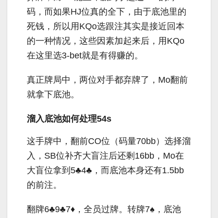
码，而如果
HJ
位真的全下，由于底池里的
死钱，所以用
KQo
选跟注其实是接近回本
的一种情况，这些因素加起来后，用
KQo
在这里选
3-bet
就是有得赚的。
真正牌局中，两位对手都弃牌了，
Mo
翻前
就拿下底池。
溜入底池如何处理54s
这手牌中，翻前
CO
位（码量
70bb
）选择溜
入，
SB
位补齐大盲注后还剩
16bb
，
Mo
在
大盲位拿到
5
♣
4
♣，而底池本身还有
1.5bb
的前注。
翻牌
6
♣
9
♣
7
♦，全员过牌。转牌
7
♠，底池