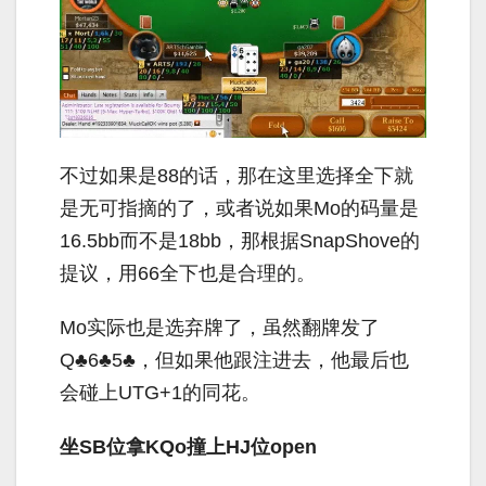
不过如果是
88
的话，那在这里选择全下就
是无可指摘的了，或者说如果
Mo
的码量是
16.5bb
而不是
18bb
，那根据
SnapShove
的
提议，用
66
全下也是合理的。
Mo
实际也是选弃牌了，虽然翻牌发了
Q
♣
6
♣
5
♣，但如果他跟注进去，他最后也
会碰上
UTG+1
的同花。
坐SB位拿KQo撞上HJ位open