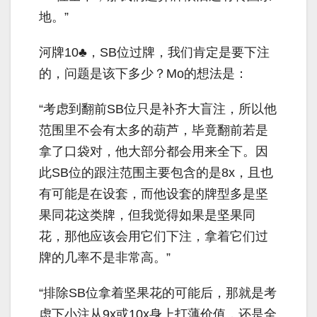
地。”
河牌
10
♣，
SB
位过牌，我们肯定是要下注
的，问题是该下多少？
Mo
的想法是：
“考虑到翻前
SB
位只是补齐大盲注，所以他
范围里不会有太多的葫芦，毕竟翻前若是
拿了口袋对，他大部分都会用来全下。因
此
SB
位的跟注范围主要包含的是
8x
，且也
有可能是在设套，而他设套的牌型多是坚
果同花这类牌，但我觉得如果是坚果同
花，那他应该会用它们下注，拿着它们过
牌的几率不是非常高。”
“排除
SB
位拿着坚果花的可能后，那就是考
虑下小注从
9x
或
10x
身上打薄价值，还是全