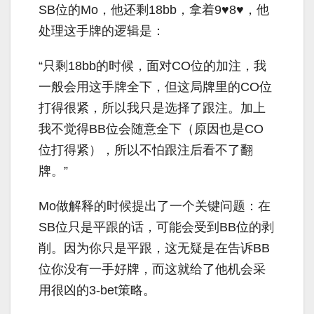
SB
位的
Mo
，他还剩
18bb
，拿着
9
♥
8
♥，他
处理这手牌的逻辑是：
“只剩
18bb
的时候，面对
CO
位的加注，我
一般会用这手牌全下，但这局牌里的
CO
位
打得很紧，所以我只是选择了跟注。加上
我不觉得
BB
位会随意全下（原因也是
CO
位打得紧），所以不怕跟注后看不了翻
牌。”
Mo
做解释的时候提出了一个关键问题：在
SB
位只是平跟的话，可能会受到
BB
位的剥
削。因为你只是平跟，这无疑是在告诉
BB
位你没有一手好牌，而这就给了他机会采
用很凶的
3-bet
策略。