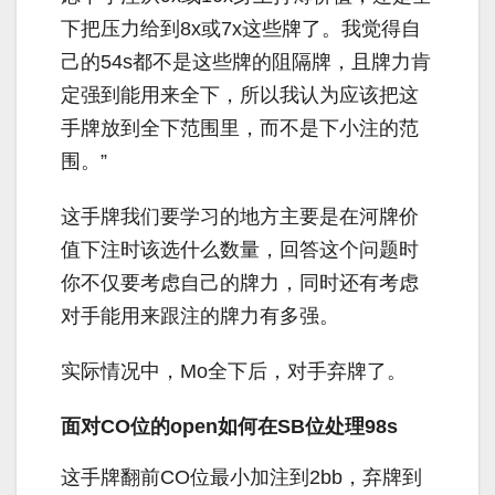
下把压力给到
8x
或
7x
这些牌了。我觉得自
己的
54s
都不是这些牌的阻隔牌，且牌力肯
定强到能用来全下，所以我认为应该把这
手牌放到全下范围里，而不是下小注的范
围。”
这手牌我们要学习的地方主要是在河牌价
值下注时该选什么数量，回答这个问题时
你不仅要考虑自己的牌力，同时还有考虑
对手能用来跟注的牌力有多强。
实际情况中，
Mo
全下后，对手弃牌了。
面对CO位的open如何在SB位处理98s
这手牌翻前
CO
位最小加注到
2bb
，弃牌到