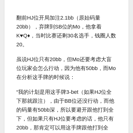
翻前
HJ
位开局加注
2.1bb
（原始码量
20bb
），弃牌到
SB
位的
Mo
，他拿着
K
♥
Q
♦，当时比赛还剩
30
名选手，钱圈人数
20
。
虽说
HJ
位只有
20bb
，但
Mo
还要考虑大盲
位玩家会怎么行动，因为他有
50bb
，而
Mo
在分析这手牌的时候说：
“我的计划是用这手牌
3-bet
（如果
HJ
位全
下那就跟注），由于
BB
位还没行动，而他
的码量有
50bb
深，所以要避开跟他打到全
下，但如果只有
HJ
位要考虑的话，他只有
20bb
，那肯定可以用这手牌跟他打到全