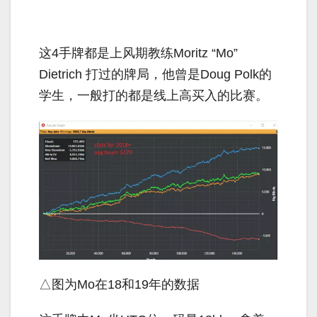
这
4
手牌都是上风期教练
Moritz
“
Mo
”
Dietrich
打过的牌局，他曾是
Doug Polk
的
学生，一般打的都是线上高买入的比赛。
△图为
Mo
在
18
和
19
年的数据