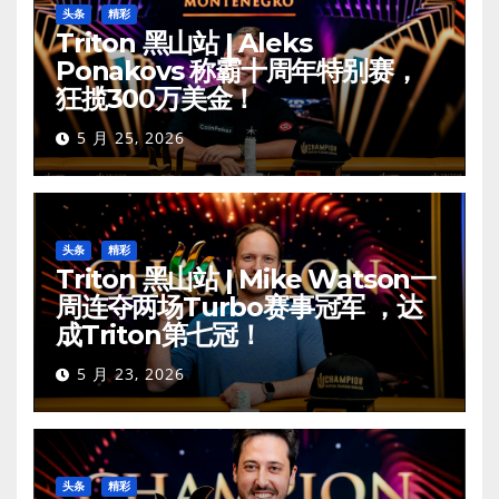
头条
精彩
Triton 黑山站 | Aleks
Ponakovs 称霸十周年特别赛，
狂揽300万美金！
5 月 25, 2026
头条
精彩
Triton 黑山站 | Mike Watson一
周连夺两场Turbo赛事冠军 ，达
成Triton第七冠！
5 月 23, 2026
头条
精彩