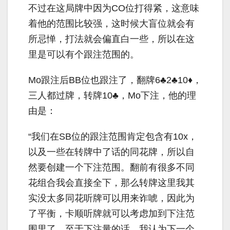
不过在这局牌中因为
CO
位打得紧，这意味
着他的范围比较强，这时候大盲位就会有
所忌惮，打法就会偏直白一些，所以在这
里是可以有个跟注范围的。
Mo
跟注后
BB
位也跟注了，翻牌
6
♣
2
♣
10
♦，
三人都过牌，转牌
10
♣，
Mo
下注，他的理
由是：
“我们在
SB
位的跟注范围肯定包含有
10x
，
以及一些在转牌中了话的同花牌，所以自
然要创建一个下注范围。翻前有很多不同
花组合我会直接全下，那么转牌这里我其
实没太多同花听牌可以用来诈唬，因此为
了平衡，卡顺听牌就可以考虑加到下注范
围里了。至于下注量的话，我认为下一个