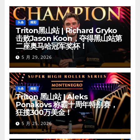
头条
精彩
Triton黑山站 | Richard Gryko
击败Jason Koon，夺得黑山站第
二座奥马哈冠军奖杯！
5 月 29, 2026
头条
精彩
Triton 黑山站 | Aleks
Ponakovs 称霸十周年特别赛，
狂揽300万美金！
5 月 25, 2026