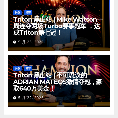
头条
精彩
Triton 黑山站 | Mike Watson一
周连夺两场Turbo赛事冠军 ，达
成Triton第七冠！
5 月 23, 2026
头条
精彩
Triton 黑山站 | 不可思议的
ADRIAN MATEOS激情夺冠，豪
取640万美金！
5 月 22, 2026