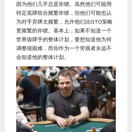
因为他们几乎总是诈唬。虽然他们可能用
特定底牌组合频繁诈唬，但他们可能也认
为对手弃牌太频繁，允许他们比GTO策略
更频繁的诈唬。基本上，如果不知道一个
世界级牌手的整体计划，要想知道他为何
调整很困难，而你作为一个旁观者永远不
会知道他的整体计划。