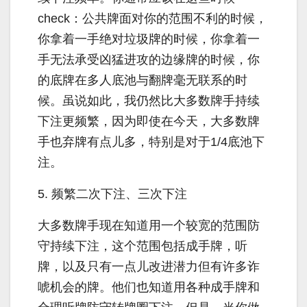
check：公共牌面对你的范围不利的时候，
你拿着一手绝对垃圾牌的时候，你拿着一
手无法承受凶猛进攻的边缘牌的时候，你
的底牌在多人底池与翻牌毫无联系的时
候。虽说如此，我仍然比大多数牌手持续
下注更频繁，因为即使在今天，大多数牌
手也弃牌有点儿多，特别是对于1/4底池下
注。
5. 频繁二次下注、三次下注
大多数牌手现在知道用一个较宽的范围防
守持续下注，这个范围包括成手牌，听
牌，以及只有一点儿改进潜力但有许多诈
唬机会的牌。他们也知道用各种成手牌和