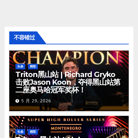
不容错过
头条
精彩
Triton黑山站 | Richard Gryko
击败Jason Koon，夺得黑山站第
二座奥马哈冠军奖杯！
5 月 29, 2026
头条
精彩