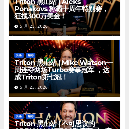
Triton 黑山站 | Aleks
Ponakovs 称霸十周年特别赛，
狂揽300万美金！
5 月 25, 2026
头条
精彩
Triton 黑山站 | Mike Watson一
周连夺两场Turbo赛事冠军 ，达
成Triton第七冠！
5 月 23, 2026
头条
精彩
Triton 黑山站 | 不可思议的