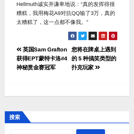
Hellmuth诚实并谦卑地说：“真的发挥得很
糟糕，我用梅花A9对抗QQ输了3万，真的
太糟糕了，这一点都不像我。”
文
英国Sam Grafton
您将在牌桌上遇到
章
获得EPT蒙特卡洛#4
的 5 种搞笑类型的
神秘赏金赛冠军
扑克玩家
导
航
搜索