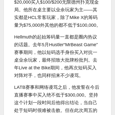
$20,000买入$100/$200无限德州扑克现金
局。他所在桌主要以业余玩家为主——其
实都是HCL常客玩家，除了Mike X的筹码
量为$75,000外其他的都不低于$100,000。
Hellmuth的起始筹码量一直都是圈内热议
的话题。去年5月Hustler“MrBeast Game”
赛事期间，他以短码选手身份买入对抗一
桌业余玩家，最终招致大批牌粉批判。去
年Live at the Bike期间，他再次短码买入
对阵对手，也同样招来不少谩骂。
LATB赛事和网络谩骂之后，他发誓在今后
直播赛事中买入绝不低于$300,000。坚持
这个计划一段时间后他得出结论，当自己
处于短码时很难被击败。但在此次周五的