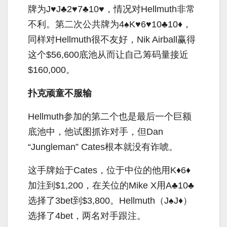
牌为J♥J♣2♥7♣10♥，情况对Hellmuth非常
不利。第二次公共牌为4♠K♥6♥10♣10♦，
同样对Hellmuth很不友好，Nik Airball赢得
这个$56,600底池从而让自己筹码量接近
$160,000。
扑克顽童不服输
Hellmuth参加的第二个也是最后一个巨额
底池中，他试图抓诈对手，但Dan
“Jungleman” Cates根本就没有诈唬。
这手牌始于Cates，位于中位的他用K♦6♦
加注到$1,200，在关位的Mike X用A♣10♣
选择了3bet到$3,800。Hellmuth（J♠J♦）
选择了4bet，两名对手跟注。