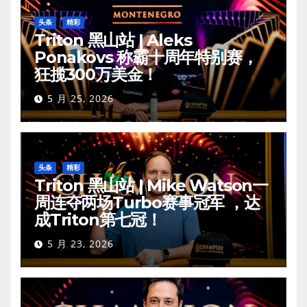
头条
精彩
Triton 黑山站 | Aleks
Ponakovs 称霸十周年特别赛，
狂揽300万美金！
5 月 25, 2026
头条
精彩
Triton 黑山站 | Mike Watson一
周连夺两场Turbo赛事冠军 ，达
成Triton第七冠！
5 月 23, 2026