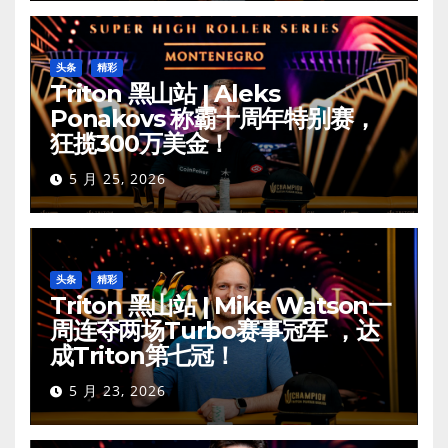
头条
精彩
Triton 黑山站 | Aleks
Ponakovs 称霸十周年特别赛，
狂揽300万美金！
5 月 25, 2026
头条
精彩
Triton 黑山站 | Mike Watson一
周连夺两场Turbo赛事冠军 ，达
成Triton第七冠！
5 月 23, 2026