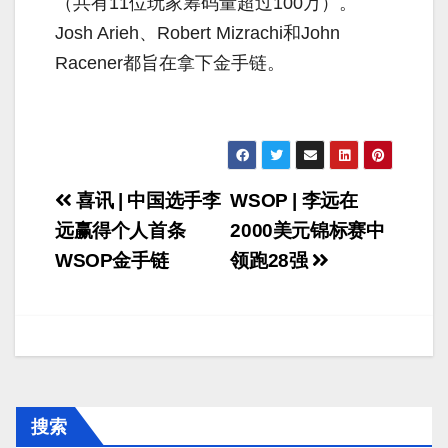
（共有11位玩家筹码量超过100万）。
Josh Arieh、Robert Mizrachi和John
Racener都旨在拿下金手链。
文
喜讯 | 中国选手李
WSOP | 李远在
章
远赢得个人首条
2000美元锦标赛中
WSOP金手链
领跑28强
导
航
搜索