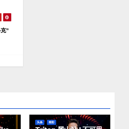
扑克”
头条
精彩