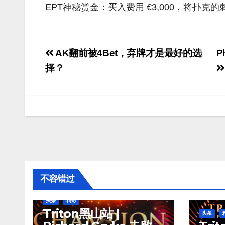
EPT神秘赏金：买入费用 €3,000，将扑
文
AK翻前被4Bet，弃牌才是最好的选
P
章
择？
导
航
不容错过
头条
精彩
Triton黑山站 |
头条