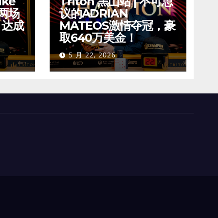
ike
Triton 黑山站 | 不可思
夺两场
议的ADRIAN
，达成
MATEOS激情夺冠，豪
取640万美金！
5 月 22, 2026