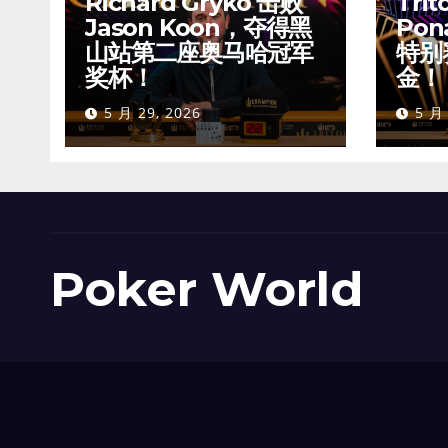
Richard Gryko 击败
Trit
Jason Koon，夺得黑
Pon
山站第二座奥马哈冠军
特别
奖杯！
金！
5 月 29, 2026
5 月 
Poker World