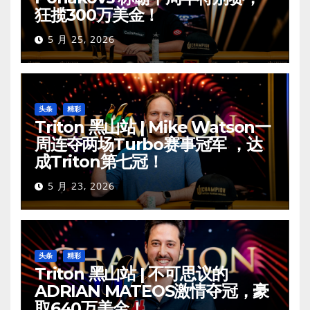
狂揽300万美金！
5 月 25, 2026
头条
精彩
Triton 黑山站 | Mike Watson一
周连夺两场Turbo赛事冠军 ，达
成Triton第七冠！
5 月 23, 2026
头条
精彩
Triton 黑山站 | 不可思议的
ADRIAN MATEOS激情夺冠，豪
取640万美金！