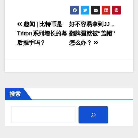
文
趣闻 | 比特币是
好不容易拿到JJ，
章
Triton系列增长的幕
翻牌圈就被“盖帽”
后推手吗？
怎么办？
导
航
搜索