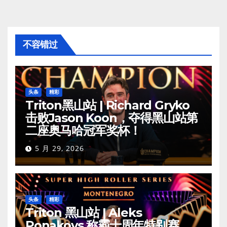
不容错过
头条
精彩
Triton黑山站 | Richard Gryko
击败Jason Koon，夺得黑山站第
二座奥马哈冠军奖杯！
5 月 29, 2026
头条
精彩
Triton 黑山站 | Aleks
Ponakovs 称霸十周年特别赛，