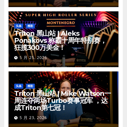
头条
精彩
Triton 黑山站 | Aleks
Ponakovs 称霸十周年特别赛，
狂揽300万美金！
5 月 25, 2026
头条
精彩
Triton 黑山站 | Mike Watson一
周连夺两场Turbo赛事冠军 ，达
成Triton第七冠！
5 月 23, 2026