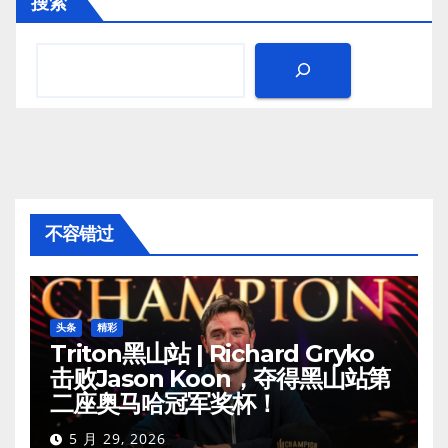
搜索
不容错过
头条
精彩
Triton黑山站 | Richard Gryko
击败Jason Koon，夺得黑山站第
二座奥马哈冠军奖杯！
5 月 29, 2026