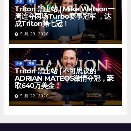
头条
精彩
Triton 黑山站 | Mike Watson一
周连夺两场Turbo赛事冠军 ，达
成Triton第七冠！
5 月 23, 2026
头条
精彩
Triton 黑山站 | 不可思议的
ADRIAN MATEOS激情夺冠，豪
取640万美金！
5 月 22, 2026