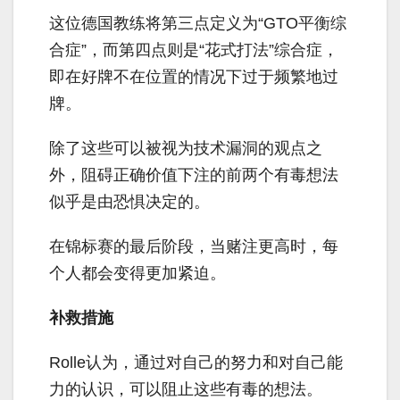
这位德国教练将第三点定义为“GTO平衡综
合症”，而第四点则是“花式打法”综合症，
即在好牌不在位置的情况下过于频繁地过
牌。
除了这些可以被视为技术漏洞的观点之
外，阻碍正确价值下注的前两个有毒想法
似乎是由恐惧决定的。
在锦标赛的最后阶段，当赌注更高时，每
个人都会变得更加紧迫。
补救措施
Rolle认为，通过对自己的努力和对自己能
力的认识，可以阻止这些有毒的想法。