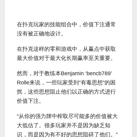
在扑克玩家的技能组合中，价值下注通常
没有被正确地设计。
在扑克这样的零和游戏中，从赢点中获取
最大价值对于最大化长期赢率至关重要。
然而，对于教练本
Benjamin
‘bencb789’
Rolle来说，一些玩家受到“有毒思想”的困
扰，这些思想阻止他们以正确的方式进行
价值下注。
“从你的强力牌中榨取尽可能多的价值被大
大低估了。很多玩家并不是因为缺乏知
识，而是因为有不好的思想阻碍了他们。”