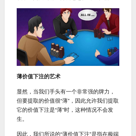
薄价值下注的艺术
显然，当我们手头有一个非常强的牌力，
但要提取的价值很“薄”，因此允许我们提取
它的价值下注是“薄”时，这种情况不会发
生。
因此，我们所说的“薄价值下注”是指在极端