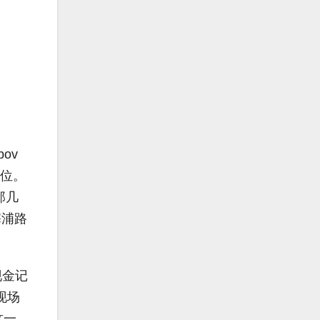
bov
首位。
那几
塞浦路
现金记
现场
这一