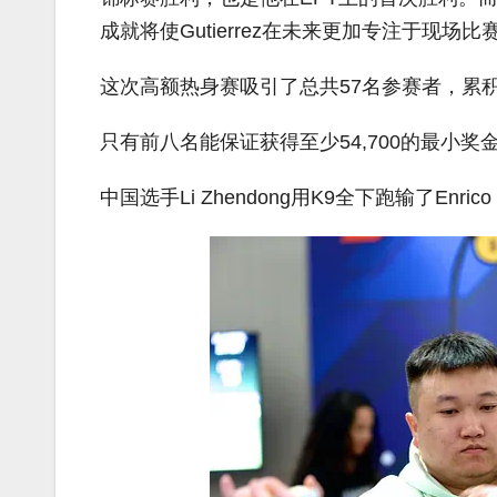
成就将使Gutierrez在未来更加专注于现场比
这次高额热身赛吸引了总共57名参赛者，累积奖金
只有前八名能保证获得至少54,700的最小奖
中国选手Li Zhendong用K9全下跑输了Enri