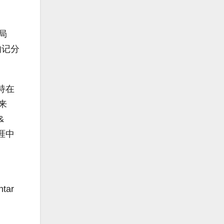
局
的记分
持在
来
&
涯中
tar