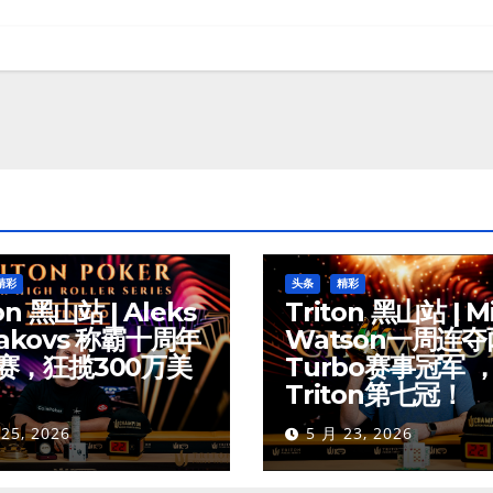
精彩
头条
精彩
on 黑山站 | Aleks
Triton 黑山站 | M
akovs 称霸十周年
Watson一周连
赛，狂揽300万美
Turbo赛事冠军 
Triton第七冠！
25, 2026
5 月 23, 2026