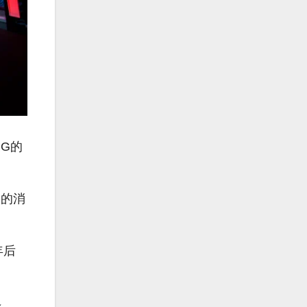
G的
G的消
年后