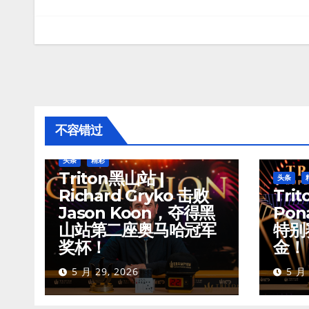
章
导
航
不容错过
头条
精彩
Triton黑山站 |
头条
Richard Gryko 击败
Trit
Jason Koon，夺得黑
Pon
山站第二座奥马哈冠军
特别
奖杯！
金！
5 月 29, 2026
5 月 