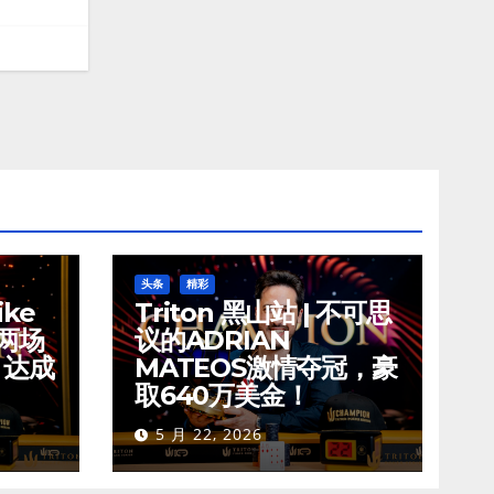
头条
精彩
ike
Triton 黑山站 | 不可思
夺两场
议的ADRIAN
，达成
MATEOS激情夺冠，豪
取640万美金！
5 月 22, 2026