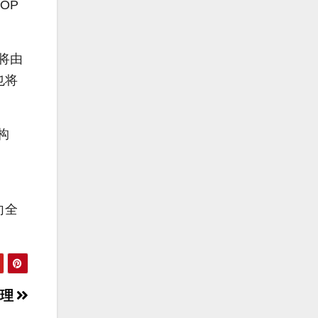
OP
将由
n也将
构
向全
合理