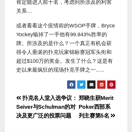
肯定能进入前十名，考虑到所涉及的利害
关系…
或者看看这个疫情前的
WSOP
手牌，Bryce
Yockey输掉了一手他有99.843%胜率的
牌。所涉及的是什么？一个真正有机会获
得令人垂涎的扑克玩家锦标赛冠军头衔和
超过$100万的奖金。发生了什么？这是有
史以来最疯狂的现场扑克手牌之一…..
文
扑克名人堂入选争议：
郑晓生获Merit
章
Seiver与Schulman的对
Poker西部系
决及更广泛的投票问题
列主赛第5名
导
航