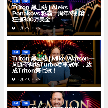
头条
精彩
Triton 黑山站 | Aleks
Ponakovs 称霸十周年特别赛，
狂揽300万美金！
5 月 25, 2026
头条
精彩
Triton 黑山站 | Mike Watson一
周连夺两场Turbo赛事冠军 ，达
成Triton第七冠！
5 月 23, 2026
头条
精彩