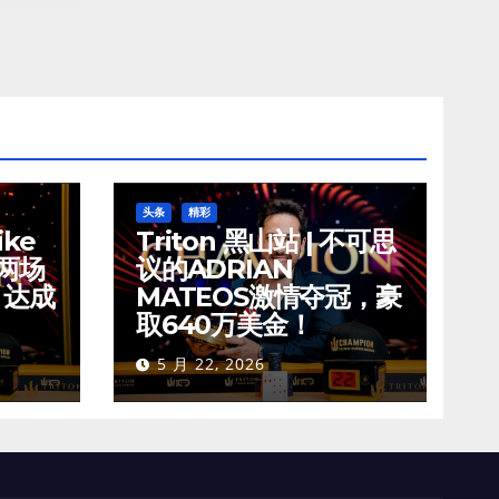
头条
精彩
ike
Triton 黑山站 | 不可思
夺两场
议的ADRIAN
，达成
MATEOS激情夺冠，豪
取640万美金！
5 月 22, 2026