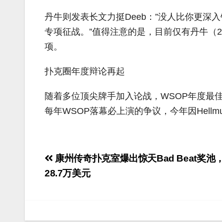
丹牛则发表长文力挺Deeb：”没人比你更
专项征战。”值得注意的是，目前仅有丹牛（200
项。
扑克圈年度辩论再起
随着多位顶尖牌手加入论战，WSOP年度最
每年WSOP落幕必上演的争议，今年因Hell
文
康州传奇扑克室爆出惊天Bad Beat奖池
章
28.7万美元
导
航