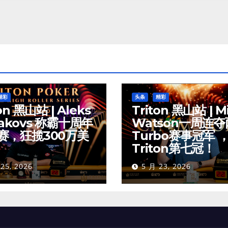
精彩
头条
精彩
on 黑山站 | Aleks
Triton 黑山站 | M
akovs 称霸十周年
Watson一周连
赛，狂揽300万美
Turbo赛事冠军 
Triton第七冠！
25, 2026
5 月 23, 2026