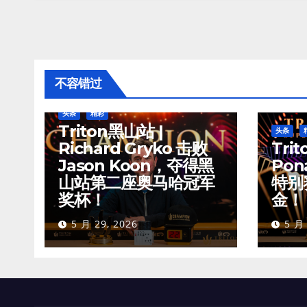
不容错过
头条
精彩
Triton黑山站 |
头条
Richard Gryko 击败
Trit
Jason Koon，夺得黑
Pon
山站第二座奥马哈冠军
特别
奖杯！
金！
5 月 29, 2026
5 月 