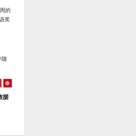
七周的
得该奖
伴随
数据