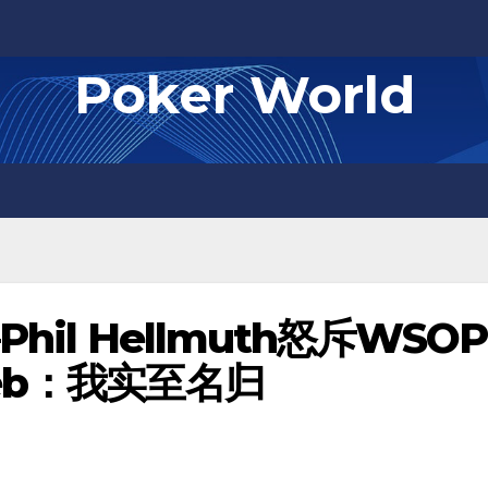
Poker World
il Hellmuth怒斥WSOP
eb：我实至名归