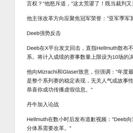
言权？”他怒斥道，”这太荒谬了！既当裁判
他主张改革方向应聚焦冠军荣誉：”亚军季军
Deeb强势反击
Deeb在X平台发文回击，直指Hellmuth
系。将计入成绩的赛事数量上限设为10场的
他向Mizrachi和Glaser致意，但强调
是整个系列赛的稳定表现，无关人气或故事性。
恭喜你成功传播虚假信息。”
丹牛加入论战
Hellmuth在数小时后发布道歉视频：”D
分体系需要改革。”