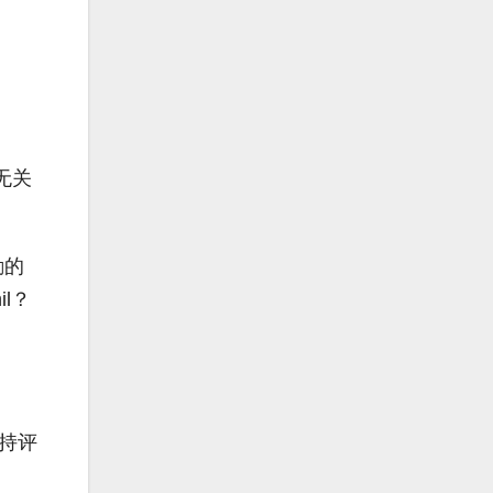
无关
励的
l？
坚持评