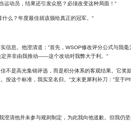
又当运动员，结果还引发众怒？必须改变这种局面！”
算什么？年度最佳就该颁给真正的冠军。”
散布不实信息。他澄清道：”首先，WSOP修改评分公式与我毫
决定并非由我推动——这个改动对我弊大于利。”
：”年度最佳不是高光集锦评选，而是积分体系的客观结果。它奖
按这个标准，我实至名归。”文末更犀利补刀：”至于Phi
eeb向我澄清他并未参与规则制定，为此我向他道歉。但我仍