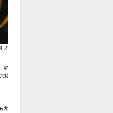
何职
成主赛
能支持
n有发