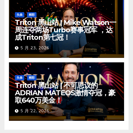
头条
精彩
Triton 黑山站 | Mike Watson一
周连夺两场Turbo赛事冠军 ，达
成Triton第七冠！
5 月 23, 2026
头条
精彩
Triton 黑山站 | 不可思议的
ADRIAN MATEOS激情夺冠，豪
取640万美金！
5 月 22, 2026