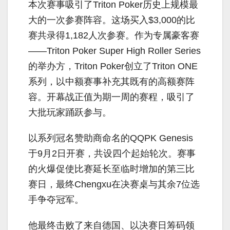
本次赛事吸引了Triton Poker历史上规模最
大的一次参赛阵容。这场买入$3,000的比
赛共录得1,182人次参赛。作为专属豪客赛
——Triton Poker Super High Roller Series
的举办方，Triton Poker创立了Triton ONE
系列，以中额赛事补充其既有的高额赛阵
容。开幕战正值为期一周的赛程，吸引了
大批玩家踊跃参与。
以系列冠名赞助商命名的QQPK Genesis
于9月2日开赛，共设四个起始轮次。赛事
的火爆促使比赛延长至临时增加的第三比
赛日，最终Chengxu在决赛桌与其余7位选
手争夺冠军。
他最终击败了来自德国、以决赛日筹码领