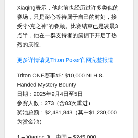
Xiaqing表示，他此前也经历过许多类似的
赛场，只是耐心等待属于自己的时刻，接
受“扑克之神”的眷顾。比赛结束已是凌晨3
点半，他在一群支持者的簇拥下开启了热
烈的庆祝。
更多详情请见Triton Poker官网完整报道
Triton ONE赛事#5: $10,000 NLH 8-
Handed Mystery Bounty
日期：2025年9月4日至5日
参赛人数：273（含83次重进）
奖池总额：$2,481,843（其中$1,230,000
为赏金池）
1 – Xiaqing Ji，中国 – $245,000