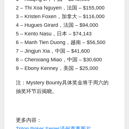
2 – Thi Xoa Nguyen，法国 – $155,000
3 – Kristen Foxen，加拿大 – $116,000
4 – Hugues Girard，法国 – $94,000
5 – Kento Nasu，日本 – $74,143
6 – Manh Tien Duong，越南 – $56,500
7 – Jingjun Xia，中国 – $41,600
8 – Chenxiang Miao，中国 – $30,600
9 – Ebony Kenney，美国 – $25,000
注：Mystery Bounty具体奖金将于周六的
抽奖环节后揭晓。
更多内容：
Triton Poker Series济州赛事图片