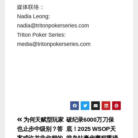
媒体联络：
Nadia Leong:
nadia@tritonpokerseries.com
Triton Poker Series:
media@tritonpokerseries.com
文
为何天赋型玩家
破纪录6000万刀保
章
也止步中级别？答
底！2025 WSOP天