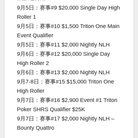
9月5日：赛事#9 $20,000 Single Day High
Roller 1
9月5日：赛事#10 $1,500 Triton One Main
Event Qualifier
9月5日：赛事#11 $2,000 Nightly NLH
9月6日：赛事#12 $20,000 Single Day
High Roller 2
9月6日：赛事#13 $2,000 Nightly NLH
9月7-8日：赛事#15 $15,000 Triton One
High Roller
9月7日：赛事#16 $2,900 Event #1 Triton
Poker SHRS Qualifier $25K
9月7日：赛事#17 $2,000 Nightly NLH –
Bounty Quattro