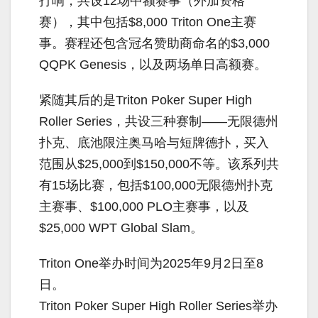
打响，共设12场中额赛事（外加资格
赛），其中包括$8,000 Triton One主赛
事。赛程还包含冠名赞助商命名的$3,000
QQPK Genesis，以及两场单日高额赛。
紧随其后的是Triton Poker Super High
Roller Series，共设三种赛制——无限德州
扑克、底池限注奥马哈与短牌德扑，买入
范围从$25,000到$150,000不等。该系列共
有15场比赛，包括$100,000无限德州扑克
主赛事、$100,000 PLO主赛事，以及
$25,000 WPT Global Slam。
Triton One举办时间为2025年9月2日至8
日。
Triton Poker Super High Roller Series举办