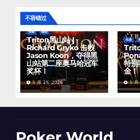
不容错过
头条
精彩
Triton黑山站 |
头条
Richard Gryko 击败
Trit
Jason Koon，夺得黑
Pon
山站第二座奥马哈冠军
特别
奖杯！
金！
5 月 29, 2026
5 月 
Poker World