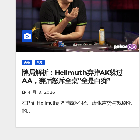
头条
策略
牌局解析：Hellmuth弃掉AK躲过
AA，赛后怒斥全桌“全是白痴”
4 月 8, 2026
在Phil Hellmuth那些荒诞不经、虚张声势与戏剧化
的…