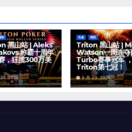
页
精彩
头条
精彩
on 黑山站 | Aleks
Triton 黑山站 | M
akovs 称霸十周年
Watson一周连
赛，狂揽300万美
Turbo赛事冠军 
Triton第七冠！
25, 2026
5 月 23, 2026