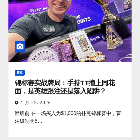
策略
锦标赛实战牌局：手持TT撞上同花
面，是英雄跟注还是落入陷阱？
1 月 22, 2026
翻牌前 在一场买入为$1,000的扑克锦标赛中，盲
注级别为5…