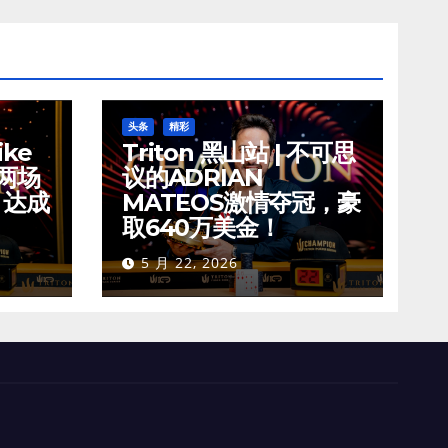
头条
精彩
ike
Triton 黑山站 | 不可思
夺两场
议的ADRIAN
，达成
MATEOS激情夺冠，豪
取640万美金！
5 月 22, 2026